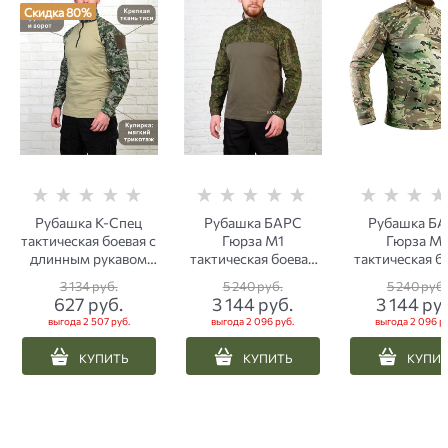
Скидка 80%
Рубашка К-Спец
Рубашка БАРС
Рубашка Б
тактическая боевая с
Гюрза М1
Гюрза М1
длинным рукавом
тактическая боевая
тактическая б
тиси зеленый
рип-стоп со
рип-стоп 
3 134
 руб.
5 240
 руб.
5 240
 руб.
пиксель
спандексом ЕМР
спандексо
627
 руб.
3 144
 руб.
3 144
 ру
пиксель
мультика
выгода
2 507 руб.
выгода
2 096 руб.
выгода
2 096 р
КУПИТЬ
КУПИТЬ
КУПИ