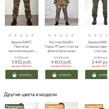
Брюки БАРС
Костюм БШФ+
Брюки INRU
Пентагон
Горка 7П рип-стоп на
Спецназ карго
тактические рип-
флисе мультикам
стоп хаки
стоп мультикам
9 720
 руб.
11 508
 руб.
4 068
 руб.
5 832
 руб.
4 603
 руб.
2 441
 ру
выгода
3 888 руб.
выгода
6 905 руб.
выгода
1 627 ру
КУПИТЬ
КУПИТЬ
КУПИ
Другие цвета и модели
Распродажа
Скидка 40%
Скидка 40%