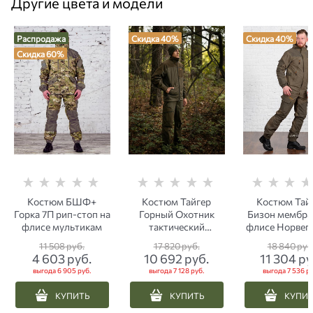
Другие цвета и модели
Распродажа
Скидка 40%
Скидка 40%
Скидка 60%
Костюм БШФ+
Костюм Тайгер
Костюм Тай
Горка 7П рип-стоп на
Горный Охотник
Бизон мембра
флисе мультикам
тактический
флисе Норвеги
эластичный рип-
-5 С) хак
11 508
 руб.
17 820
 руб.
18 840
 руб
стоп (до -5 С) хаки
4 603
 руб.
10 692
 руб.
11 304
 ру
выгода
6 905 руб.
выгода
7 128 руб.
выгода
7 536 ру
КУПИТЬ
КУПИТЬ
КУПИ