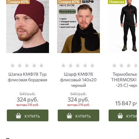
Скидка 40%
Скидка 40%
Новинка
Шапка КМФ78 Тур
Шарф КМФ78
Термобелье 
флисовая бордовая
флисовый 140х20
THERMOSKIN
черный
-25 С) черн
540
 руб.
540
 руб.
324
 руб.
324
 руб.
15 847
 ру
выгода
216 руб.
выгода
216 руб.
КУПИТЬ
КУПИТЬ
КУПИ