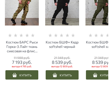
Костюм БАРС Рыси
Костюм БШФ+ Кедр
Костюм БШФ+
Горка-3 Лайт ткань
softshell черный
softshell ха
смесовая на флисе
мультикам
11 988
 руб.
21 348
 руб.
21 348
 руб
7 193
 руб.
8 539
 руб.
8 539
 ру
выгода
4 795 руб.
выгода
12 809 руб.
выгода
12 809 р
КУПИТЬ
КУПИТЬ
КУПИ