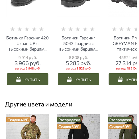
Ботинки Гарсинг 420
Ботинки Гарсинг
Ботинки Pra
Urban UP с
5043 Гвардия с
GREYMAN H
высокими берцами
высокими берцами
тактическ
черные
черные
мембрана Gor
9 914
 руб.
8 808
 руб.
45 524
 руб
черные
3 966
 руб.
5 285
 руб.
27 314
 ру
выгода
5 948 руб.
выгода
3 523 руб.
выгода
18 210 р
КУПИТЬ
КУПИТЬ
КУПИ
Другие цвета и модели
Скидка 40%
Распродажа
Распродажа
Скидка 60%
Скидка 60%