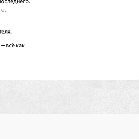
последнего.
го.
теля.
— всё как