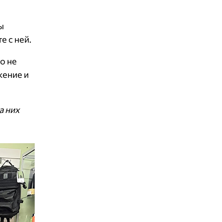
ы
е с ней.
о не
жение и
а них