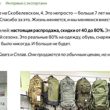
е
Интервью с экспертами
на Скобелевском, 4. Это непросто — больше 7 лет м
Спасибо за это. Жизнь меняется, и мы меняемся вмест
елей:
настоящая распродажа, скидки от 40 до 80%.
Эт
й сезон». Это реальные 80% на одежду, обувь, снаря
не было никогда. И больше не будет.
 Gears и Сплав. Они продаются по обычным ценам, но н