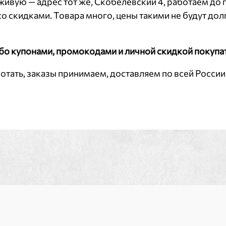
живую — адрес тот же, Скобелевский 4, работаем до 
е со скидками. Товара много, цены такими не будут дол
бо купонами, промокодами и личной скидкой покупа
ать, заказы принимаем, доставляем по всей России 