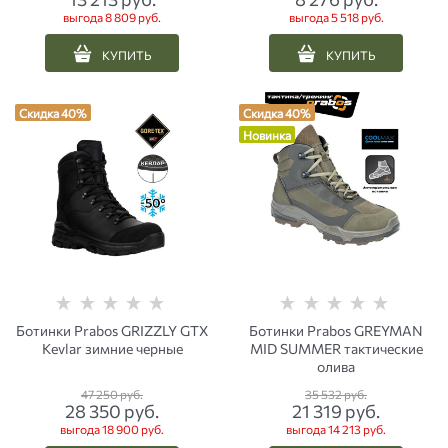
выгода
8 809 руб.
выгода
5 518 руб.
КУПИТЬ
КУПИТЬ
Скидка 40%
Скидка 40%
Новинка
Ботинки Prabos GRIZZLY GTX
Ботинки Prabos GREYMAN
Kevlar зимние черные
MID SUMMER тактические
олива
47 250
 руб.
35 532
 руб.
28 350
 руб.
21 319
 руб.
выгода
18 900 руб.
выгода
14 213 руб.