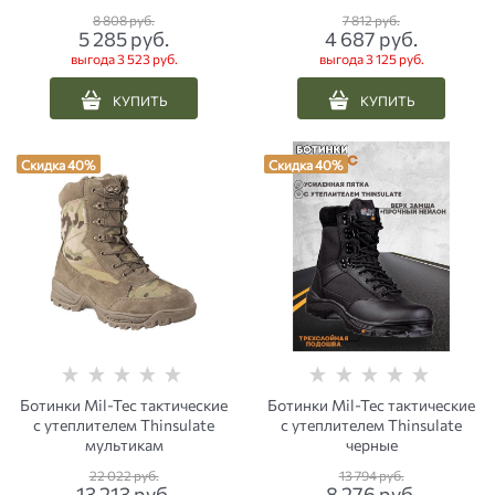
8 808
 руб.
7 812
 руб.
5 285
 руб.
4 687
 руб.
выгода
3 523 руб.
выгода
3 125 руб.
КУПИТЬ
КУПИТЬ
Скидка 40%
Скидка 40%
Ботинки Mil-Tec тактические
Ботинки Mil-Tec тактические
с утеплителем Thinsulate
с утеплителем Thinsulate
мультикам
черные
22 022
 руб.
13 794
 руб.
13 213
 руб.
8 276
 руб.