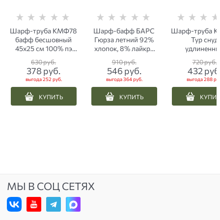
Шарф-труба КМФ78
Шарф-бафф БАРС
Шарф-труба 
бафф бесшовный
Гюрза летний 92%
Тур снуд
45х25 см 100% пэ
хлопок, 8% лайкра
удлиненн
черный череп
хаки
флисовы
630
 руб.
910
 руб.
720
 руб.
красный
мультика
378
 руб.
546
 руб.
432
 руб
выгода
252 руб.
выгода
364 руб.
выгода
288 ру
КУПИТЬ
КУПИТЬ
КУПИ
МЫ В СОЦ СЕТЯХ