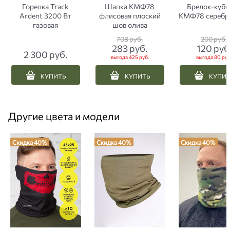
Горелка Track
Шапка КМФ78
Брелок-кубо
Ardent 3200 Вт
флисовая плоский
КМФ78 серебр
газовая
шов олива
708
 руб.
200
 руб.
283
 руб.
120
 руб
2 300
 руб.
выгода
425 руб.
выгода
80 руб
КУПИТЬ
КУПИТЬ
КУПИ
Другие цвета и модели
Скидка 40%
Скидка 40%
Скидка 40%