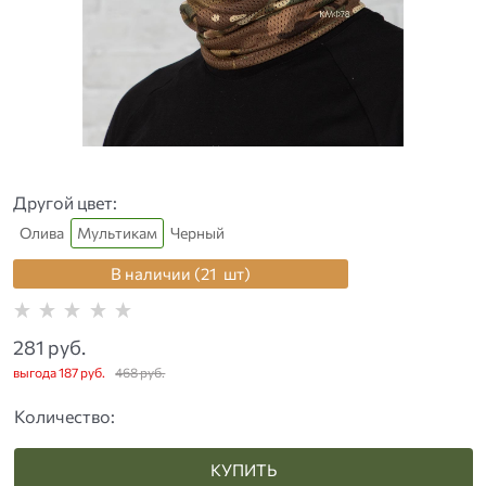
Другой цвет:
Олива
Мультикам
Черный
В наличии (
21
шт
)
281
 руб.
выгода
187 руб.
468
 руб.
Количество:
КУПИТЬ