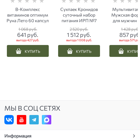
B-Комплекс
Сухпаек Кронидов
Мультивита
витаминов оптимум
суточный набор
Мужская фор
Руна Лето 60 капсул
питания ИРП №7
для мужчин 
Лето 30 кап
1 068
 руб.
2 520
 руб.
1 428
 руб.
641
 руб.
1 512
 руб.
857
 руб
выгода
427 руб.
выгода
1 008 руб.
выгода
571 руб
КУПИТЬ
КУПИТЬ
КУПИ
МЫ В СОЦ СЕТЯХ
Информация