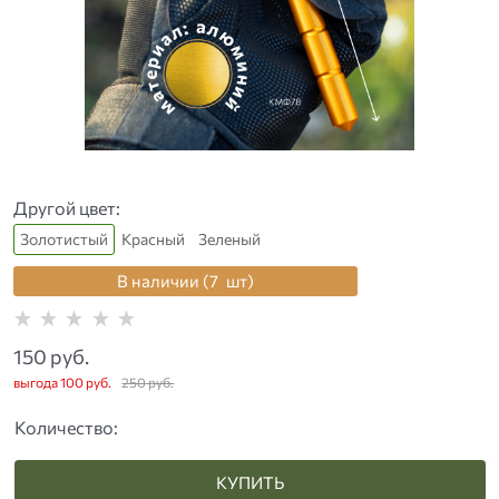
Другой цвет:
Золотистый
Красный
Зеленый
В наличии (
7
шт
)
150
 руб.
выгода
100 руб.
250
 руб.
Количество:
КУПИТЬ