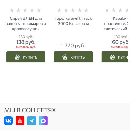
Спрей ЭЛЕН для
Горелка Swift Track
Карабин
защиты от комаров и
3000 Вт газовая
пластиковый
кровососущих
тактический 9
насекомых 100 мл
хаки
230
 руб.
100
 руб.
138
 руб.
60
 руб.
1 770
 руб.
выгода
92 руб.
выгода
40 руб
КУПИТЬ
КУПИТЬ
КУПИ
МЫ В СОЦ СЕТЯХ