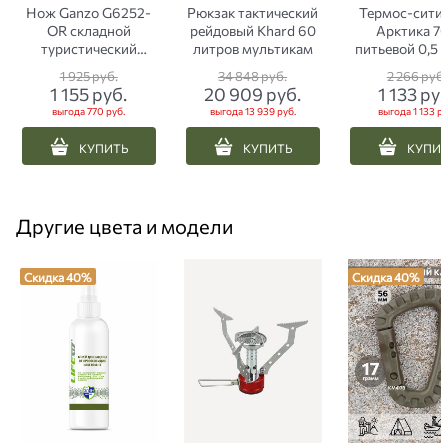
Нож Ganzo G6252-
Рюкзак тактический
Термос-сити
OR складной
рейдовый Кhard 60
Арктика 7
туристический
литров мультикам
питьевой 0,5 
оранжевый
текстурный го
1 925
 руб.
34 848
 руб.
2 266
 руб.
1 155
 руб.
20 909
 руб.
1 133
 руб
выгода
770 руб.
выгода
13 939 руб.
выгода
1 133 ру
КУПИТЬ
КУПИТЬ
КУПИ
Другие цвета и модели
Скидка 40%
Скидка 40%