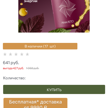
В наличии (
17
шт
)
641
 руб.
выгода
427 руб.
1 068
 руб.
Количество:
КУПИТЬ