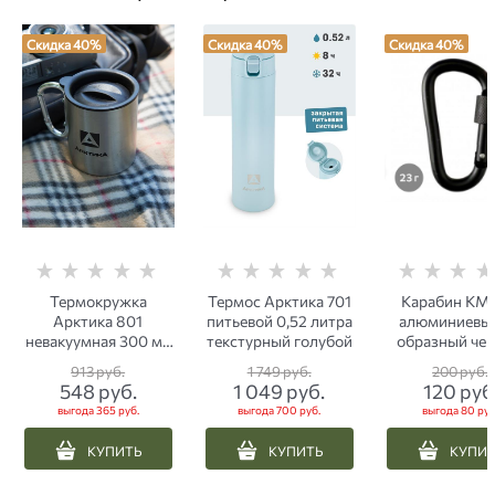
Скидка 40%
Скидка 40%
Скидка 40%
Термокружка
Термос Арктика 701
Карабин КМ
Арктика 801
питьевой 0,52 литра
алюминиевы
невакуумная 300 мл
текстурный голубой
образный че
с ручкой-карабином
913
 руб.
1 749
 руб.
200
 руб.
серебристая
548
 руб.
1 049
 руб.
120
 руб
выгода
365 руб.
выгода
700 руб.
выгода
80 руб
КУПИТЬ
КУПИТЬ
КУПИ