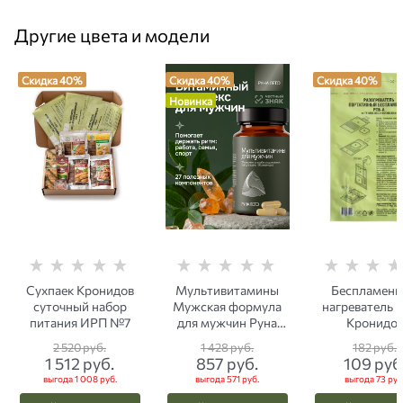
Другие цвета и модели
Скидка 40%
Скидка 40%
Скидка 40%
Новинка
Сухпаек Кронидов
Мультивитамины
Беспламен
суточный набор
Мужская формула
нагреватель 
питания ИРП №7
для мужчин Руна
Кронидо
Лето 30 капсул
2 520
 руб.
1 428
 руб.
182
 руб.
1 512
 руб.
857
 руб.
109
 руб
выгода
1 008 руб.
выгода
571 руб.
выгода
73 руб