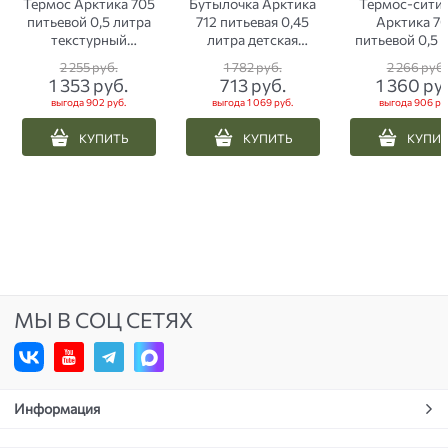
Термос Арктика 705
Бутылочка Арктика
Термос-сити
питьевой 0,5 литра
712 питьевая 0,45
Арктика 7
текстурный
литра детская
питьевой 0,5 
коралловый
мятная
этно лось же
2 255
 руб.
1 782
 руб.
2 266
 руб.
1 353
 руб.
713
 руб.
1 360
 ру
выгода
902 руб.
выгода
1 069 руб.
выгода
906 ру
КУПИТЬ
КУПИТЬ
КУПИ
МЫ В СОЦ СЕТЯХ
Информация