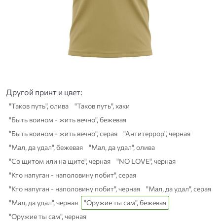
Другой принт и цвет:
"Таков путь", олива
"Таков путь", хаки
"Быть воином - жить вечно", бежевая
"Быть воином - жить вечно", серая
"Антитеррор", черная
"Мал, да удал", бежевая
"Мал, да удал", олива
"Со щитом или на щите", черная
"NO LOVE", черная
"Кто напуган - наполовину побит", серая
"Кто напуган - наполовину побит", черная
"Мал, да удал", серая
"Мал, да удал", черная
"Оружие ты сам", бежевая
"Оружие ты сам", черная