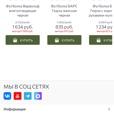
Футболка Вервольф
Футболка БАРС
Футболка Б
влагоотводящая
Гюрза женская
Гюрза с коро
черная
черная
рукавами муль
2 723
 руб.
1 392
 руб.
2 057
 руб.
1 634
 руб.
835
 руб.
1 234
 ру
выгода
1 089 руб.
выгода
557 руб.
выгода
823 ру
КУПИТЬ
КУПИТЬ
КУПИ
МЫ В СОЦ СЕТЯХ
Информация