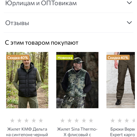
Юрлицам и ОПТовикам
Отзывы
С этим товаром покупают
Скидка 40%
Новинка
Скидка 40%
Жилет КМФ Дельта
Жилет Sina Тhermo-
Брюки Верв
на синтепоне черный
Х флисовый с
Expert карго 