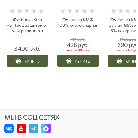
Футболка Sina
Футболка КМФ
Футболка К
Huntex с защитой от
100% хлопок черная
реглан, 95% х
ультрафиолета
5% лайкра че
аdaptive сamo
714
 руб.
1 150
 руб.
428
 руб.
690
 руб
3 490
 руб.
выгода
286 руб.
выгода
460 ру
КУПИТЬ
КУПИТЬ
КУПИ
МЫ В СОЦ СЕТЯХ