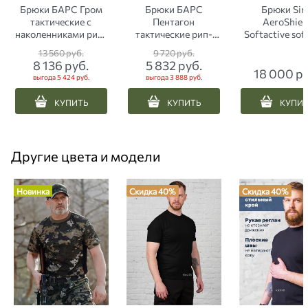
Брюки БАРС Гром
Брюки БАРС
Брюки Sin
тактические с
Пентагон
AeroShiel
наколенниками рип-
тактические рип-
Softactive soft
стоп мультикам
стоп ЕМР пиксель
аdaptive с
13 560
 руб.
9 720
 руб.
8 136
 руб.
5 832
 руб.
18 000
 р
выгода
5 424 руб.
выгода
3 888 руб.
КУПИТЬ
КУПИТЬ
КУПИ
Другие цвета и модели
Новинка
Скидка 40%
Скидка 40%