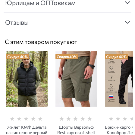
Юрлицам и ОПТовикам
Отзывы
С этим товаром покупают
Скидка 40%
Скидка 40%
Скидка 40%
Жилет КМФ Дельта
Шорты Вервольф
Брюки-карго 
на синтепоне черный
Rest карго softshell
Колоброд Лес