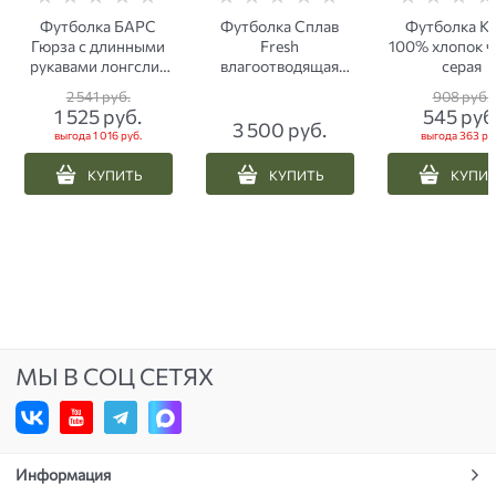
Футболка БАРС
Футболка Сплав
Футболка 
Гюрза с длинными
Fresh
100% хлопок ч
рукавами лонгслив
влагоотводящая
серая
песок
черная
2 541
 руб.
908
 руб.
1 525
 руб.
545
 руб
3 500
 руб.
выгода
1 016 руб.
выгода
363 ру
КУПИТЬ
КУПИТЬ
КУПИ
МЫ В СОЦ СЕТЯХ
Информация