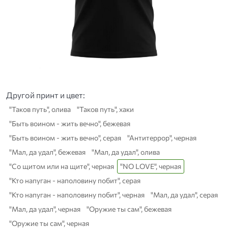
Другой принт и цвет:
"Таков путь", олива
"Таков путь", хаки
"Быть воином - жить вечно", бежевая
"Быть воином - жить вечно", серая
"Антитеррор", черная
"Мал, да удал", бежевая
"Мал, да удал", олива
"Со щитом или на щите", черная
"NO LOVE", черная
"Кто напуган - наполовину побит", серая
"Кто напуган - наполовину побит", черная
"Мал, да удал", серая
"Мал, да удал", черная
"Оружие ты сам", бежевая
"Оружие ты сам", черная