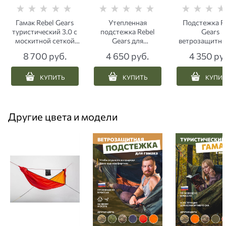
Гамак Rebel Gears
Утепленная
Подстежка R
туристический 3.0 с
подстежка Rebel
Gears
москитной сеткой
Gears для
ветрозащитна
хаки
туристического
туристическ
8 700
 руб.
4 650
 руб.
4 350
 ру
гамака ЕМР пиксель
гамака 3.
мультикам я
КУПИТЬ
КУПИТЬ
КУПИ
Другие цвета и модели