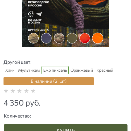
Другой цвет:
Хаки
Мультикам
Емр пиксель
Оранжевый
Красный
В наличии (
2
шт
)
4 350
 руб.
Количество:
КУПИТЬ