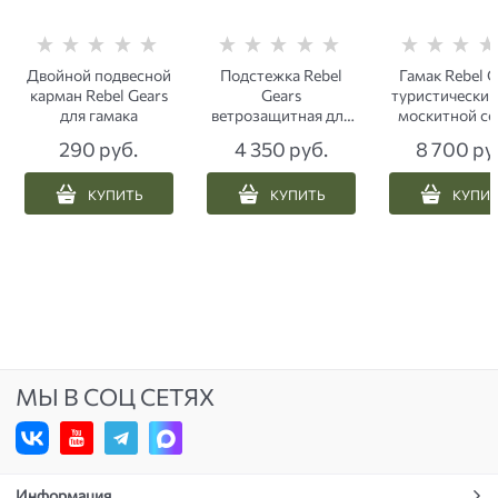
Двойной подвесной
Подстежка Rebel
Гамак Rebel G
карман Rebel Gears
Gears
туристический 
для гамака
ветрозащитная для
москитной се
туристического
ЕМР пиксе
290
 руб.
4 350
 руб.
8 700
 ру
гамака 3.0 хаки
КУПИТЬ
КУПИТЬ
КУПИ
МЫ В СОЦ СЕТЯХ
Информация