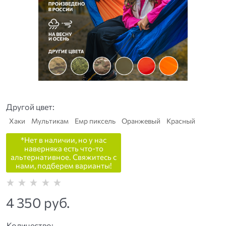
Другой цвет:
Хаки
Мультикам
Емр пиксель
Оранжевый
Красный
*Нет в наличии, но у нас
наверняка есть что-то
альтернативное. Свяжитесь с
нами, подберем варианты!
4 350
 руб.
Количество: