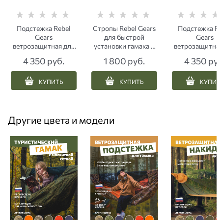
Подстежка Rebel
Стропы Rebel Gears
Подстежка R
Gears
для быстрой
Gears
ветрозащитная для
установки гамака 2
ветрозащитна
туристического
метра черные
туристическ
4 350
 руб.
1 800
 руб.
4 350
 ру
гамака 3.0 хаки
гамака 3.0 
пиксель
КУПИТЬ
КУПИТЬ
КУПИ
Другие цвета и модели