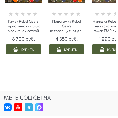
Гамак Rebel Gears
Подстежка Rebel
Накидка Rebel 
туристический 3.0 с
Gears
на туристиче
москитной сеткой
ветрозащитная для
гамак ЕМР пи
ЕМР пиксель
туристического
8 700
 руб.
4 350
 руб.
1 990
 ру
гамака 3.0
мультикам ягель
КУПИТЬ
КУПИТЬ
КУПИ
МЫ В СОЦ СЕТЯХ