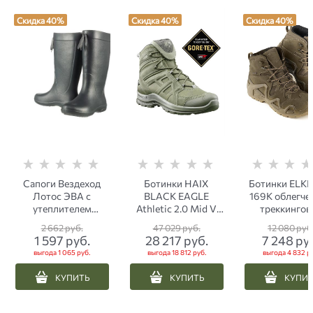
Скидка 40%
Скидка 40%
Скидка 40%
Сапоги Вездеход
Ботинки HAIX
Ботинки ELK
Лотос ЭВА с
BLACK EAGLE
169K облегче
утеплителем
Athletic 2.0 Mid V
треккингов
женские серые
GTX Sage
(стелька кев
2 662
 руб.
47 029
 руб.
12 080
 руб
тактические олива
олива
1 597
 руб.
28 217
 руб.
7 248
 ру
выгода
1 065 руб.
выгода
18 812 руб.
выгода
4 832 р
КУПИТЬ
КУПИТЬ
КУПИ