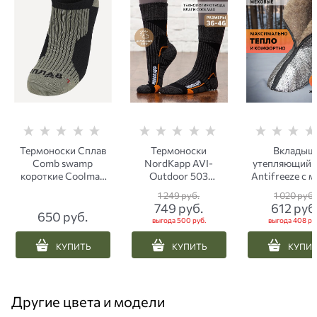
Термоноски Сплав
Термоноски
Вкладыш
Comb swamp
NordKapp AVI-
утепляющий I
короткие Coolmax
Outdoor 503
Antifreeze с 
черный/серый
Coolmax графит
до -50°C
1 249
 руб.
1 020
 руб.
749
 руб.
612
 руб
650
 руб.
выгода
500 руб.
выгода
408 ру
КУПИТЬ
КУПИТЬ
КУПИ
Другие цвета и модели