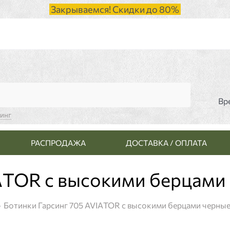
Закрываемся! Скидки до 80%
Вр
синг
РАСПРОДАЖА
ДОСТАВКА / ОПЛАТА
IАTOR с высокими берцами
Ботинки Гарсинг 705 AVIАTOR с высокими берцами черны