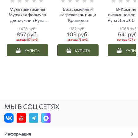
Мультивитамины
Беспламенный
B-Компле
Мужская формула
нагреватель пищи
витаминов оп
для мужчин Руна
Кронидов
Руна Лето 60 
Лето 30 капсул
1 428
 руб.
182
 руб.
1 068
 руб.
857
 руб.
109
 руб.
641
 руб
выгода
571 руб.
выгода
73 руб.
выгода
427 ру
КУПИТЬ
КУПИТЬ
КУПИ
МЫ В СОЦ СЕТЯХ
Информация