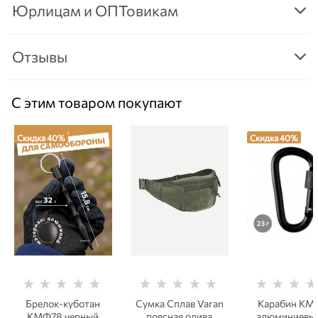
Юрлицам и ОПТовикам
Отзывы
С этим товаром покупают
Скидка 40%
Скидка 40%
Брелок-куботан
Сумка Сплав Varan
Карабин КМ
КМФ78 черный
поясная олива
алюминиевы