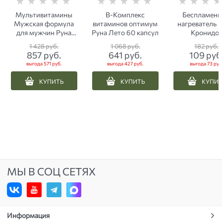
Мультивитамины
B-Комплекс
Беспламен
Мужская формула
витаминов оптимум
нагреватель 
для мужчин Руна
Руна Лето 60 капсул
Кронидо
Лето 30 капсул
1 428
 руб.
1 068
 руб.
182
 руб.
857
 руб.
641
 руб.
109
 руб
выгода
571 руб.
выгода
427 руб.
выгода
73 руб
КУПИТЬ
КУПИТЬ
КУПИ
МЫ В СОЦ СЕТЯХ
Информация