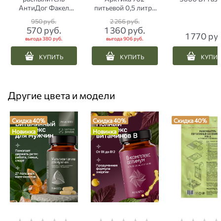
АнтиДог Факел
питьевой 0,5 литра
аэрозольный с
вегвизир
950
 руб.
2 266
 руб.
крышкой Flip-Top
570
 руб.
1 360
 руб.
для самообороны 65
1 770
 ру
выгода
380 руб.
выгода
906 руб.
мл
КУПИТЬ
КУПИТЬ
КУПИ
Другие цвета и модели
Скидка 40%
Скидка 40%
Скидка 40%
Новинка
Новинка