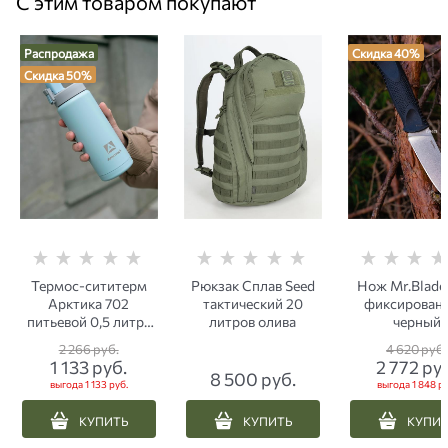
С этим товаром покупают
Распродажа
Скидка 40%
Скидка 50%
Термос-сититерм
Рюкзак Сплав Seed
Нож Mr.Blade
Арктика 702
тактический 20
фиксирован
питьевой 0,5 литра
литров олива
черный
текстурный голубой
2 266
 руб.
4 620
 руб.
1 133
 руб.
2 772
 ру
8 500
 руб.
выгода
1 133 руб.
выгода
1 848 ру
КУПИТЬ
КУПИТЬ
КУПИ