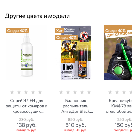
Другие цвета и модели
Скидка 40%
Хит
Скидка 40%
Скидка 40%
Спрей ЭЛЕН для
Баллончик
Брелок-кубо
защиты от комаров и
распылитель
КМФ78 ява
кровососущих
АнтиДог Black
стеклобой зе
насекомых 100 мл
аэрозольно-
230
 руб.
850
 руб.
250
 руб.
струйный для
138
 руб.
510
 руб.
150
 руб
самообороны 65 мл
выгода
92 руб.
выгода
340 руб.
выгода
100 ру