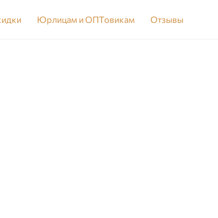
скидки
Юрлицам и ОПТовикам
Отзывы