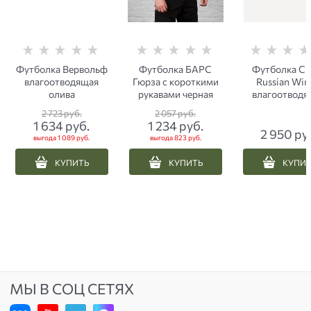
Футболка Вервольф
Футболка БАРС
Футболка Сп
влагоотводящая
Гюрза с короткими
Russian Win
олива
рукавами черная
влагоотводя
серая
2 723
 руб.
2 057
 руб.
1 634
 руб.
1 234
 руб.
2 950
 ру
выгода
1 089 руб.
выгода
823 руб.
КУПИТЬ
КУПИТЬ
КУПИ
МЫ В СОЦ СЕТЯХ