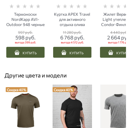
Термоноски
Куртка APEX Travel
Жилет Верв
NordKapp AVI-
для активного
Light утепле
Outdoor 948 черные
отдыха олива
Condor Финля
песок
997
 руб.
11 280
 руб.
4 440
 руб.
598
 руб.
6 768
 руб.
2 664
 ру
выгода
399 руб.
выгода
4 512 руб.
выгода
1 776 ру
КУПИТЬ
КУПИТЬ
КУПИ
Другие цвета и модели
Скидка 40%
Скидка 40%