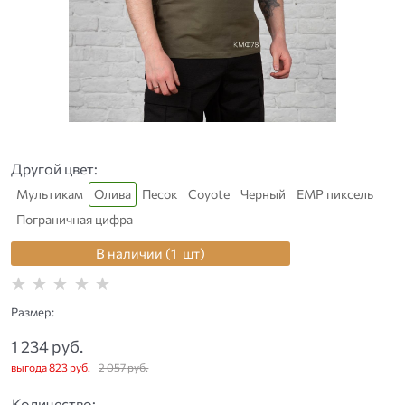
Другой цвет:
Мультикам
Олива
Песок
Coyote
Черный
ЕМР пиксель
Пограничная цифра
В наличии (
1
шт
)
Размер:
1 234
 руб.
выгода
823 руб.
2 057
 руб.
Количество: