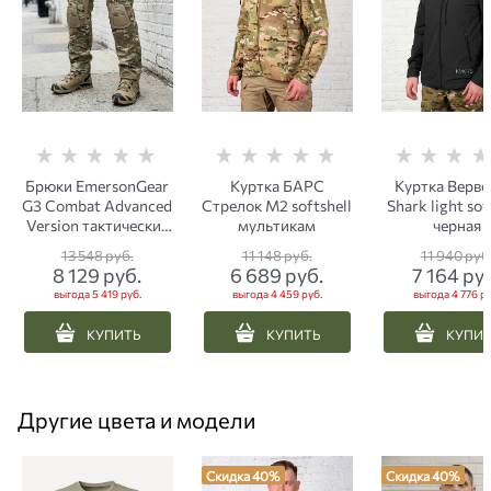
Брюки EmersonGear
Куртка БАРС
Куртка Верв
G3 Combat Advanced
Стрелок М2 softshell
Shark light sof
Version тактические
мультикам
черная
с наколенниками
13 548
 руб.
11 148
 руб.
11 940
 руб
рип-стоп мультикам
8 129
 руб.
6 689
 руб.
7 164
 ру
выгода
5 419 руб.
выгода
4 459 руб.
выгода
4 776 ру
КУПИТЬ
КУПИТЬ
КУПИ
Другие цвета и модели
Скидка 40%
Скидка 40%