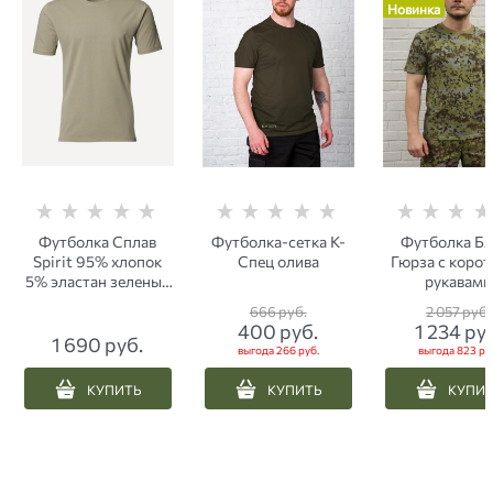
Новинка
Футболка Сплав
Футболка-сетка К-
Футболка Б
Spirit 95% хлопок
Спец олива
Гюрза с коро
5% эластан зеленый
рукавами
серо-оливковая
пограничная 
666
 руб.
2 057
 руб.
400
 руб.
1 234
 ру
1 690
 руб.
выгода
266 руб.
выгода
823 ру
КУПИТЬ
КУПИТЬ
КУПИ