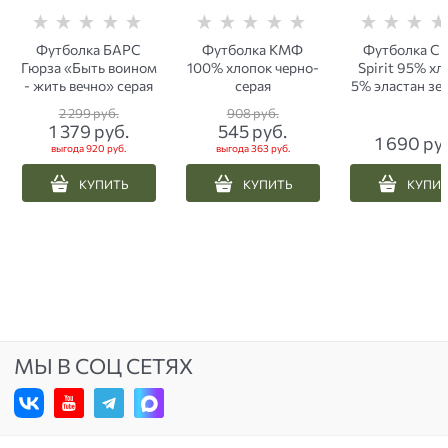
Футболка БАРС
Футболка КМФ
Футболка Сп
Гюрза «Быть воином
100% хлопок черно-
Spirit 95% хл
- жить вечно» серая
серая
5% эластан зе
серо-оливко
2 299
 руб.
908
 руб.
1 379
 руб.
545
 руб.
1 690
 ру
выгода
920 руб.
выгода
363 руб.
КУПИТЬ
КУПИТЬ
КУПИ
МЫ В СОЦ СЕТЯХ