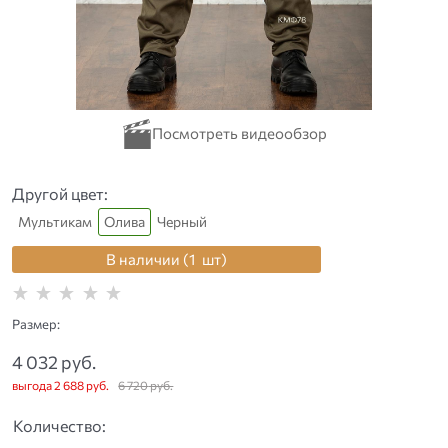
Другой цвет:
Мультикам
Олива
Черный
В наличии (
1
шт
)
Размер:
4 032
 руб.
выгода
2 688 руб.
6 720
 руб.
Количество: