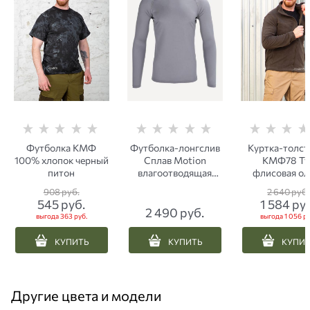
Футболка КМФ
Футболка-лонгслив
Куртка-толст
100% хлопок черный
Сплав Motion
КМФ78 Ту
питон
влагоотводящая
флисовая ол
серая
908
 руб.
2 640
 руб.
545
 руб.
1 584
 ру
2 490
 руб.
выгода
363 руб.
выгода
1 056 ру
КУПИТЬ
КУПИТЬ
КУПИ
Другие цвета и модели