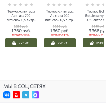
Термос-сититерм
Термос-сититерм
Термос Bob
Арктика 702
Арктика 702
Bottle вакуу
питьевой 0,5 литра
питьевой 0,5 литра
0,59 литра с
этно лось желтый
вуду черный
зеленый
2 266
 руб.
2 266
 руб.
5 610
 руб.
1 360
 руб.
1 360
 руб.
3 366
 ру
выгода
906 руб.
выгода
906 руб.
выгода
2 244 р
КУПИТЬ
КУПИТЬ
КУПИ
МЫ В СОЦ СЕТЯХ