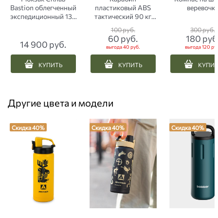
Bastion облегченный
пластиковый ABS
веревочк
экспедиционный 130
тактический 90 кг
литров черный
хаки
100
 руб.
300
 руб.
60
 руб.
180
 руб
14 900
 руб.
выгода
40 руб.
выгода
120 ру
КУПИТЬ
КУПИТЬ
КУПИ
Другие цвета и модели
Скидка 40%
Скидка 40%
Скидка 40%