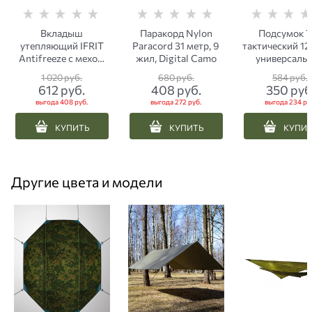
Вкладыш
Паракорд Nylon
Подсумок Т
утепляющий IFRIT
Paracord 31 метр, 9
тактический 12
Antifreeze с мехом
жил, Digital Camo
универсаль
до -50°C
woodland
1 020
 руб.
680
 руб.
584
 руб.
612
 руб.
408
 руб.
350
 руб
выгода
408 руб.
выгода
272 руб.
выгода
234 ру
КУПИТЬ
КУПИТЬ
КУПИ
Другие цвета и модели