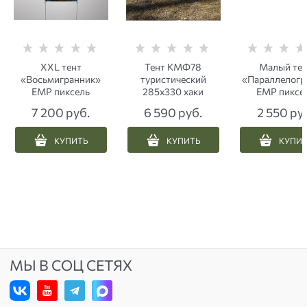
XXL тент
Тент КМФ78
Малый тен
«Восьмигранник»
туристический
«Параллелог
ЕМР пиксель
285х330 хаки
ЕМР пиксе
7 200
 руб.
6 590
 руб.
2 550
 ру
КУПИТЬ
КУПИТЬ
КУПИ
МЫ В СОЦ СЕТЯХ