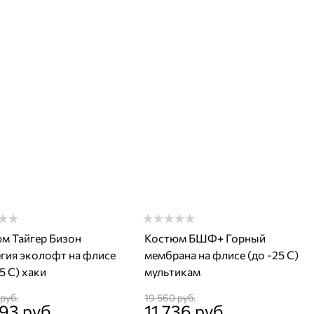
м Тайгер Бизон
Костюм БШФ+ Горный
гия эколофт на флисе
мембрана на флисе (до -25 С)
5 С) хаки
мультикам
 руб.
19 560
 руб.
793
 руб.
11 736
 руб.