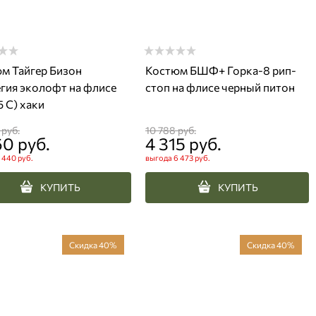
м Тайгер Бизон
Костюм БШФ+ Горка-8 рип-
гия эколофт на флисе
стоп на флисе черный питон
5 С) хаки
 руб.
10 788
 руб.
60
 руб.
4 315
 руб.
 440 руб.
выгода
6 473 руб.
КУПИТЬ
КУПИТЬ
Скидка 40%
Скидка 40%