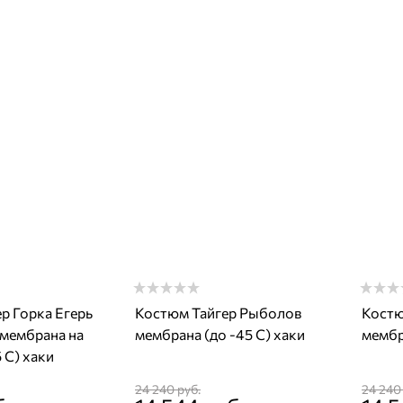
р Горка Егерь
Костюм Тайгер Рыболов
Костю
 мембрана на
мембрана (до -45 С) хаки
мембр
 С) хаки
24 240
 руб.
24 240