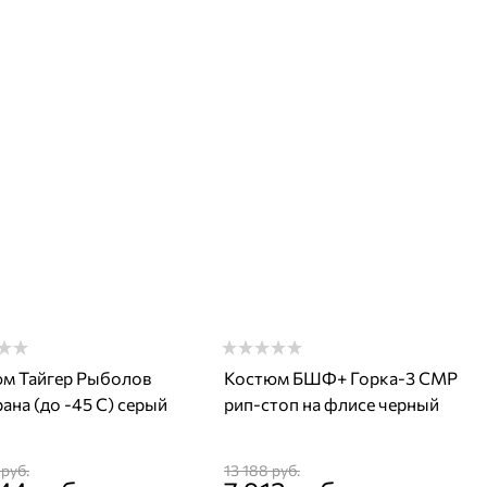
м Тайгер Рыболов
Костюм БШФ+ Горка-3 СМР
ана (до -45 С) серый
рип-стоп на флисе черный
 руб.
13 188
 руб.