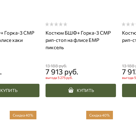
+ Горка-3 СМР
Костюм БШФ+ Горка-3 СМР
Кост
флисе хаки
рип-стоп на флисе ЕМР
рип-с
пиксель
13 188
 руб.
13 188
.
7 913
 руб.
7 91
выгода
5 275 руб.
выгода
5
КУПИТЬ
КУПИТЬ
Скидка 40%
Скидка 40%