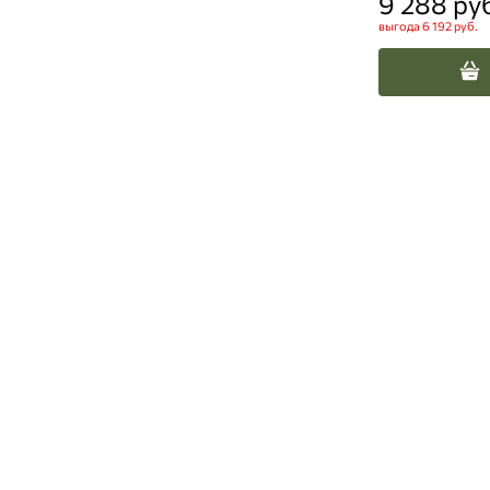
9 288
 ру
выгода
6 192 руб.