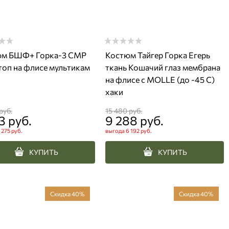
юм БШФ+ Горка-3 СМР
Костюм Тайгер Горка Егерь
топ на флисе мультикам
ткань Кошачий глаз мембрана
на флисе с MOLLE (до -45 С)
хаки
 руб.
15 480
 руб.
3
 руб.
9 288
 руб.
 275 руб.
выгода
6 192 руб.
КУПИТЬ
КУПИТЬ
Скидка 40%
Скидка 40%