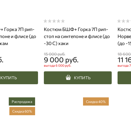
 Горка 7П рип-
Костюм БШФ+ Горка 7П рип-
Костю
поне и флисе (до
стоп на синтепоне и флисе (до
Норве
икам
-30 С) хаки
(до -1
15 000
 руб.
18 600
б.
9 000
 руб.
11 1
выгода
6 000 руб.
выгода
7
КУПИТЬ
КУПИТЬ
Распродажа
Скидка 40%
Скидка 60%