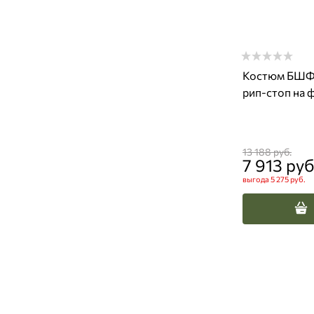
Костюм БШФ
рип-стоп на 
13 188
 руб.
7 913
 руб
выгода
5 275 руб.