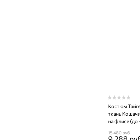
Костюм Тайге
ткань Кошачи
на флисе (до 
15 480
 руб.
9 288
 ру