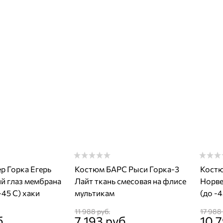
р Горка Егерь
Костюм БАРС Рыси Горка-3
Костю
й глаз мембрана
Лайт ткань смесовая на флисе
Норве
-45 С) хаки
мультикам
(до -4
11 988
 руб.
17 988
б.
7 193
 руб.
10 