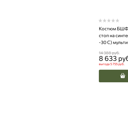
Костюм БШФ+
стоп на синте
-30 С) мульт
14 388
 руб.
8 633
 ру
выгода
5 755 руб.