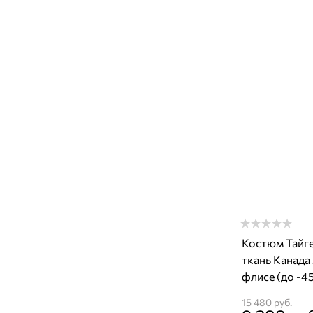
Костюм Тайге
ткань Канада
флисе (до -45
15 480
 руб.