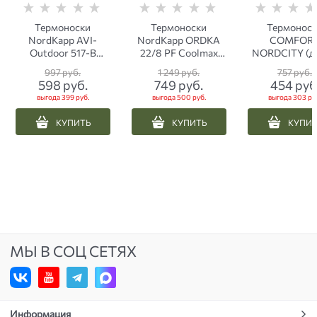
Термоноски
Термоноски
Термонос
NordKapp AVI-
NordKapp ORDKA
COMFOR
Outdoor 517-B
22/8 PF Coolmax
NORDCITY (до
бежевые
черные
С) черны
997
 руб.
1 249
 руб.
757
 руб.
598
 руб.
749
 руб.
454
 руб
выгода
399 руб.
выгода
500 руб.
выгода
303 ру
КУПИТЬ
КУПИТЬ
КУПИ
МЫ В СОЦ СЕТЯХ
Информация