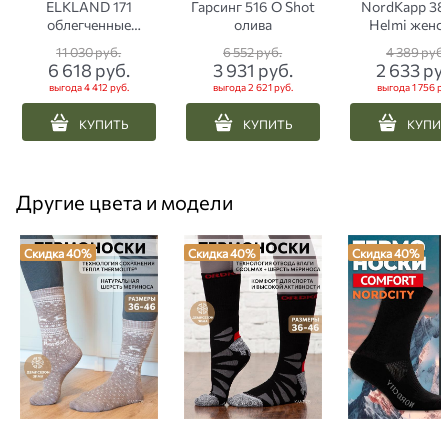
ELKLAND 171
Гарсинг 516 О Shot
NordKapp 3
облегченные
олива
Helmi женс
треккинговые олива
голубое
11 030
 руб.
6 552
 руб.
4 389
 руб.
6 618
 руб.
3 931
 руб.
2 633
 ру
выгода
4 412 руб.
выгода
2 621 руб.
выгода
1 756 ру
КУПИТЬ
КУПИТЬ
КУПИ
Другие цвета и модели
Скидка 40%
Скидка 40%
Скидка 40%