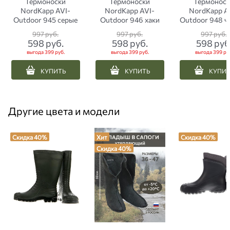
Термоноски
Термоноски
Термонос
NordKapp AVI-
NordKapp AVI-
NordKapp A
Outdoor 945 серые
Outdoor 946 хаки
Outdoor 948 ч
997
 руб.
997
 руб.
997
 руб.
598
 руб.
598
 руб.
598
 руб
выгода
399 руб.
выгода
399 руб.
выгода
399 ру
КУПИТЬ
КУПИТЬ
КУПИ
Другие цвета и модели
Скидка 40%
Хит
Скидка 40%
Скидка 40%