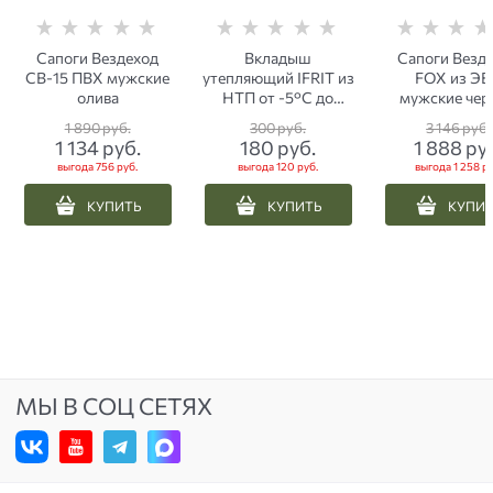
Сапоги Вездеход
Вкладыш
Сапоги Везд
СВ-15 ПВХ мужские
утепляющий IFRIT из
FOX из Э
олива
НТП от -5°C до
мужские чер
+20°C
1 890
 руб.
300
 руб.
3 146
 руб.
1 134
 руб.
180
 руб.
1 888
 ру
выгода
756 руб.
выгода
120 руб.
выгода
1 258 ру
КУПИТЬ
КУПИТЬ
КУПИ
МЫ В СОЦ СЕТЯХ