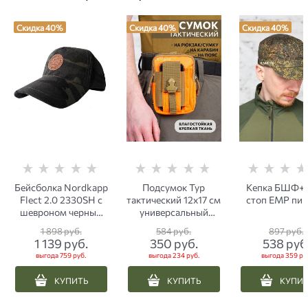
Скидка 40%
Скидка 40%
Скидка 40%
Бейсболка Nordkapp
Подсумок Тур
Кепка БШФ+ 
Flect 2.0 2330SH с
тактический 12х17 см
стоп ЕМР пик
шевроном черный
универсальный
мультикам
оранжевый
1 898
 руб.
584
 руб.
897
 руб.
1 139
 руб.
350
 руб.
538
 руб
выгода
759 руб.
выгода
234 руб.
выгода
359 ру
КУПИТЬ
КУПИТЬ
КУПИ