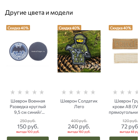
Другие цвета и модели
Скидка 40%
Скидка 40%
Скидка 40%
Шеврон Военная
Шеврон Солдатик
Шеврон Гру
Разведка круглый
Лего
крови AB (IV)
9,5 см синий/
прямоугольник
черный/белый
см coyot
250
 руб.
400
 руб.
120
 руб.
150
 руб.
240
 руб.
72
 руб.
выгода
100 руб.
выгода
160 руб.
выгода
48 руб