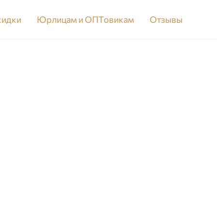
скидки
Юрлицам и ОПТовикам
Отзывы