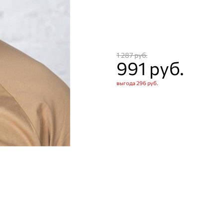
1 287
 руб.
991
 руб.
выгода
296 руб.