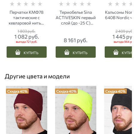
Перчатки КМФ78
Термобелье Sina
Кальсоны Nor
тактические с
ACTIVESKIN первый
640В Nordic ч
кевларовой нитью
слой (до -25 С)
олива
олива
1 803
 руб.
2 409
 руб.
1 082
 руб.
1 445
 ру
8 161
 руб.
выгода
721 руб.
выгода
964 ру
КУПИТЬ
КУПИТЬ
КУПИ
Другие цвета и модели
Скидка 40%
Скидка 40%
Скидка 40%