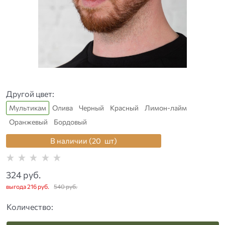
Другой цвет:
Мультикам
Олива
Черный
Красный
Лимон-лайм
Оранжевый
Бордовый
В наличии (
20
шт
)
324
 руб.
выгода
216 руб.
540
 руб.
Количество: