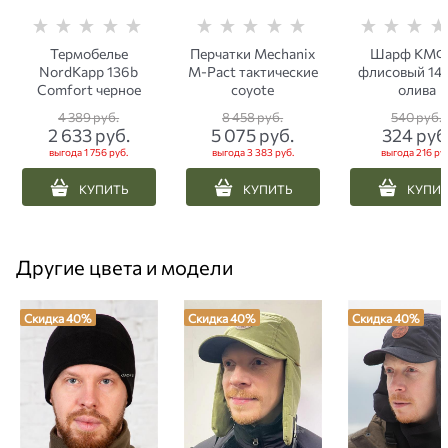
Термобелье
Перчатки Mechanix
Шарф КМФ
NordKapp 136b
M-Pact тактические
флисовый 14
Comfort черное
coyote
олива
4 389
 руб.
8 458
 руб.
540
 руб.
2 633
 руб.
5 075
 руб.
324
 руб
выгода
1 756 руб.
выгода
3 383 руб.
выгода
216 руб
КУПИТЬ
КУПИТЬ
КУПИ
Другие цвета и модели
Скидка 40%
Скидка 40%
Скидка 40%