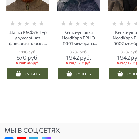
Шапка КМФ78 Тур
Кепка-ушанка
Кепка-ушан
двухслойная
NordKapp ERHO
NordKapp E
флисовая плоский
5601 мембрана
5602 мембр
шов черная
олива
черная
1 116
 руб.
3 237
 руб.
3 237
 руб.
670
 руб.
1 942
 руб.
1 942
 ру
выгода
446 руб.
выгода
1 295 руб.
выгода
1 295 ру
КУПИТЬ
КУПИТЬ
КУПИ
МЫ В СОЦ СЕТЯХ