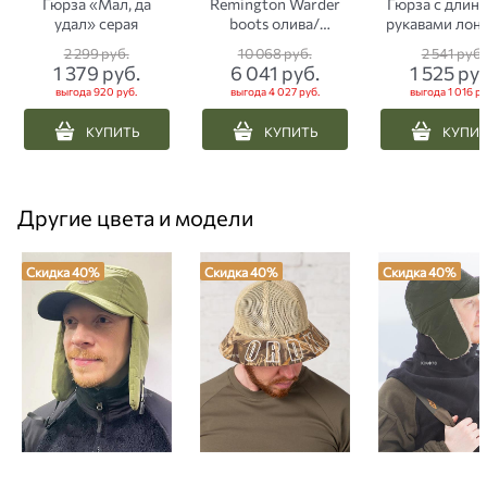
Гюрза «Мал, да
Remington Warder
Гюрза с длин
удал» серая
boots олива/
рукавами лон
камуфляж
черная
2 299
 руб.
10 068
 руб.
2 541
 руб.
1 379
 руб.
6 041
 руб.
1 525
 ру
выгода
920 руб.
выгода
4 027 руб.
выгода
1 016 ру
КУПИТЬ
КУПИТЬ
КУПИ
Другие цвета и модели
Скидка 40%
Скидка 40%
Скидка 40%