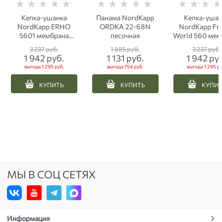
Кепка-ушанка
Панама NordKapp
Кепка-ушан
NordKapp ERHO
ORDKA 22-68N
NordKapp Fr
5601 мембрана
песочная
World 560 мем
олива
хаки
3 237
 руб.
1 885
 руб.
3 237
 руб.
1 942
 руб.
1 131
 руб.
1 942
 ру
выгода
1 295 руб.
выгода
754 руб.
выгода
1 295 ру
КУПИТЬ
КУПИТЬ
КУПИ
МЫ В СОЦ СЕТЯХ
Информация