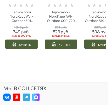
Термоноски
Термоноски
Термонос
NordKapp AVI-
NordKapp AVI-
NordKapp A
Outdoor 501
Outdoor 000-720
Outdoor 519-H
Coolmax черные с
черные
1 249
 руб.
871
 руб.
997
 руб.
серым
749
 руб.
523
 руб.
598
 руб
выгода
500 руб.
выгода
348 руб.
выгода
399 ру
КУПИТЬ
КУПИТЬ
КУПИ
МЫ В СОЦ СЕТЯХ