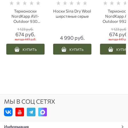
Термоноски
Носки Sina Dry Wool
Термонос
NordKapp AVI-
шерстяные серые
NordKapp A
Outdoor 930
Outdoor 992 
бежевые
1 123
 руб.
1 123
 руб.
674
 руб.
674
 руб
4 990
 руб.
выгода
449 руб.
выгода
449 ру
КУПИТЬ
КУПИТЬ
КУПИ
МЫ В СОЦ СЕТЯХ
Информация