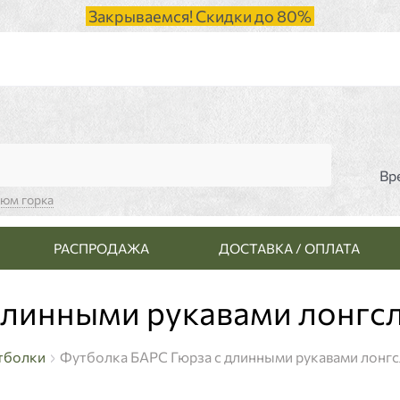
Закрываемся! Скидки до 80%
Вр
тюм горка
РАСПРОДАЖА
ДОСТАВКА / ОПЛАТА
длинными рукавами лонгсл
тболки
Футболка БАРС Гюрза с длинными рукавами лонгс