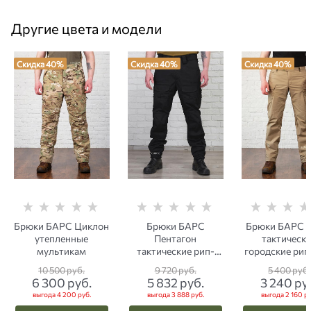
Другие цвета и модели
Скидка 40%
Скидка 40%
Скидка 40%
Брюки БАРС Циклон
Брюки БАРС
Брюки БАРС 
утепленные
Пентагон
тактическ
мультикам
тактические рип-
городские рип
стоп черный
песок
10 500
 руб.
9 720
 руб.
5 400
 руб.
6 300
 руб.
5 832
 руб.
3 240
 ру
выгода
4 200 руб.
выгода
3 888 руб.
выгода
2 160 ру