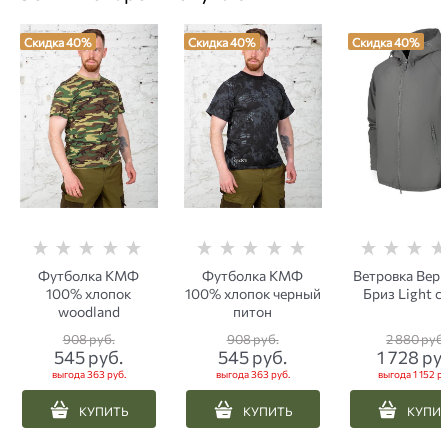
Скидка 40%
Скидка 40%
Скидка 40%
Футболка КМФ
Футболка КМФ
Ветровка Вер
100% хлопок
100% хлопок черный
Бриз Light с
woodland
питон
908
 руб.
908
 руб.
2 880
 руб.
545
 руб.
545
 руб.
1 728
 ру
выгода
363 руб.
выгода
363 руб.
выгода
1 152 ру
КУПИТЬ
КУПИТЬ
КУПИ