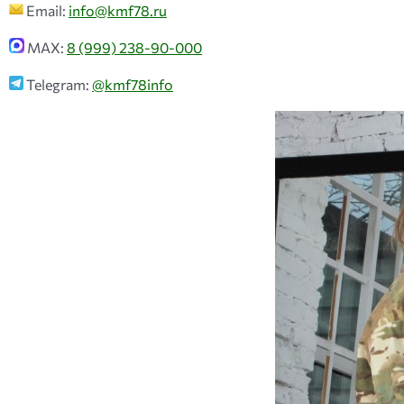
Email:
info@kmf78.ru
MAX:
8 (999) 238-90-00
0
Telegram:
@kmf78info