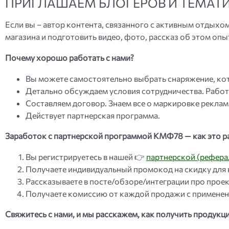
ПРИГЛАШАЕМ БЛОГЕРОВ И ТЕМАТ
Если вы – автор контента, связанного с активным отдыхом
магазина и подготовить видео, фото, рассказ об этом опы
Почему хорошо работать с нами?
Вы можете самостоятельно выбрать снаряжение, кот
Детально обсуждаем условия сотрудничества. Работа
Составляем договор. Знаем все о маркировке рекла
Действует партнерская программа.
Заработок с партнерской программой КМФ78 — как это р
Вы регистрируетесь в нашей 👉
партнерской (рефера
Получаете индивидуальный промокод на скидку для 
Рассказываете в посте/обзоре/интеграции про прое
Получаете комиссию от каждой продажи с применен
Свяжитесь с нами, и мы расскажем, как получить продукц