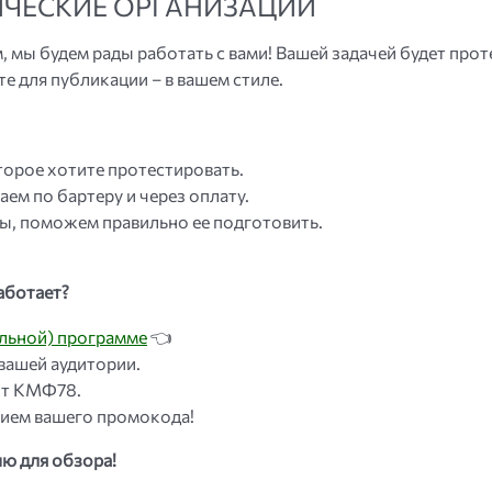
ИЧЕСКИЕ ОРГАНИЗАЦИИ
, мы будем рады работать с вами! Вашей задачей будет про
те для публикации – в вашем стиле.
орое хотите протестировать.
ем по бартеру и через оплату.
мы, поможем правильно ее подготовить.
аботает?
льной) программе
👈
вашей аудитории.
кт КМФ78.
ием вашего промокода!
ию для обзора!