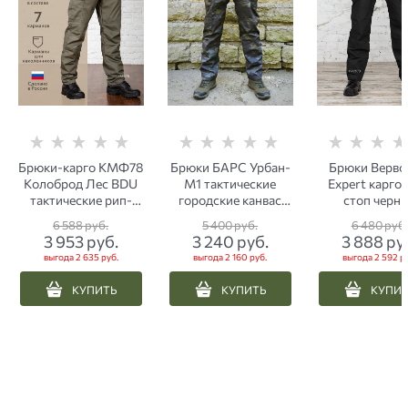
Брюки-карго КМФ78
Брюки БАРС Урбан-
Брюки Верв
Колоброд Лес BDU
М1 тактические
Expert карго 
тактические рип-
городские канвас
стоп черн
стоп олива
мультикам черный
6 588
 руб.
5 400
 руб.
6 480
 руб.
3 953
 руб.
3 240
 руб.
3 888
 ру
выгода
2 635 руб.
выгода
2 160 руб.
выгода
2 592 р
КУПИТЬ
КУПИТЬ
КУПИ