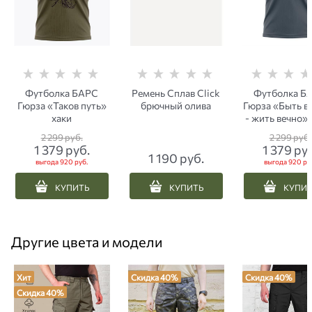
Футболка БАРС
Ремень Сплав Click
Футболка Б
Гюрза «Таков путь»
брючный олива
Гюрза «Быть в
хаки
- жить вечно» 
2 299
 руб.
2 299
 руб.
1 379
 руб.
1 379
 ру
1 190
 руб.
выгода
920 руб.
выгода
920 ру
КУПИТЬ
КУПИТЬ
КУПИ
Другие цвета и модели
Хит
Скидка 40%
Скидка 40%
Скидка 40%