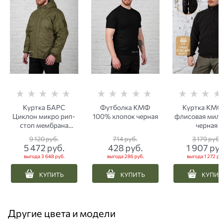
Куртка БАРС
Футболка КМФ
Куртка КМ
Циклон микро рип-
100% хлопок черная
флисовая мил
стоп мембрана
черная
олива
9 120
 руб.
714
 руб.
3 179
 руб.
5 472
 руб.
428
 руб.
1 907
 ру
выгода
3 648 руб.
выгода
286 руб.
выгода
1 272 ру
КУПИТЬ
КУПИТЬ
КУПИ
Другие цвета и модели