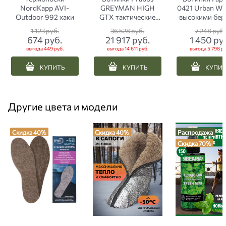
NordKapp AVI-
GREYMAN HIGH
0421 Urban Win
Outdoor 992 хаки
GTX тактические
высокими бер
мембрана Gore-Tex
черные
1 123
 руб.
36 528
 руб.
7 248
 руб.
коричневые
674
 руб.
21 917
 руб.
1 450
 ру
выгода
449 руб.
выгода
14 611 руб.
выгода
5 798 ру
КУПИТЬ
КУПИТЬ
КУПИ
Другие цвета и модели
Скидка 40%
Скидка 40%
Распродажа
Скидка 70%