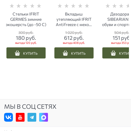
Стельки IFRIT
Вкладыш
Дезодора
GERMES зимние
утепляющий IFRIT
SIBEARIAN 
экошерсть (до -50 С)
Antifreeze с мехом
обуви и спорт
до -50°C
снаряжения 1
300
 руб.
1 020
 руб.
504
 руб.
180
 руб.
612
 руб.
151
 руб
выгода
120 руб.
выгода
408 руб.
выгода
353 ру
КУПИТЬ
КУПИТЬ
КУПИ
МЫ В СОЦ СЕТЯХ