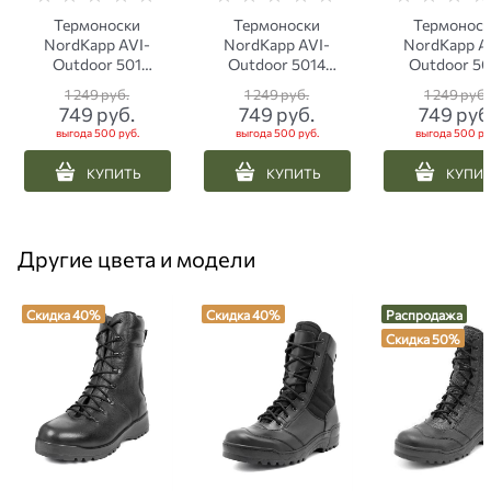
Термоноски
Термоноски
Термонос
NordKapp AVI-
NordKapp AVI-
NordKapp A
Outdoor 501
Outdoor 5014
Outdoor 50
Coolmax черные с
Coolmax черные
Coolmax се
1 249
 руб.
1 249
 руб.
1 249
 руб.
серым
749
 руб.
749
 руб.
749
 руб
выгода
500 руб.
выгода
500 руб.
выгода
500 ру
КУПИТЬ
КУПИТЬ
КУПИ
Другие цвета и модели
Скидка 40%
Скидка 40%
Распродажа
Скидка 50%