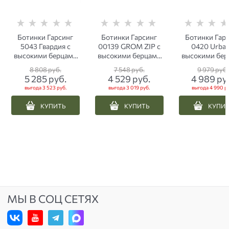
Ботинки Гарсинг
Ботинки Гарсинг
Ботинки Гар
5043 Гвардия с
00139 GROM ZIP с
0420 Urban
высокими берцами
высокими берцами
высокими бер
черные
черные
черные
8 808
 руб.
7 548
 руб.
9 979
 руб.
5 285
 руб.
4 529
 руб.
4 989
 ру
выгода
3 523 руб.
выгода
3 019 руб.
выгода
4 990 р
КУПИТЬ
КУПИТЬ
КУПИ
МЫ В СОЦ СЕТЯХ