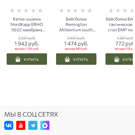
Кепка-ушанка
Бейсболка
Бейсболка БА
NordKapp ERHO
Remington
тактическая 
5602 мембрана
Millennium south
стоп ЕМР пик
черная
forest
3 237
 руб.
2 457
 руб.
1 287
 руб.
1 942
 руб.
1 474
 руб.
772
 руб
выгода
1 295 руб.
выгода
983 руб.
выгода
515 руб
КУПИТЬ
КУПИТЬ
КУПИ
МЫ В СОЦ СЕТЯХ