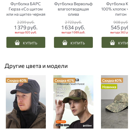
Футболка БАРС
Футболка Вервольф
Футболка 
Гюрза «Со щитом
влагоотводящая
100% хлопок ч
или на щите» черная
олива
питон
2 299
 руб.
2 723
 руб.
908
 руб.
1 379
 руб.
1 634
 руб.
545
 руб
выгода
920 руб.
выгода
1 089 руб.
выгода
363 ру
КУПИТЬ
КУПИТЬ
КУПИ
Другие цвета и модели
Скидка 40%
Скидка 40%
Скидка 40%
Новинка