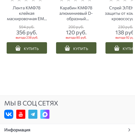
Лента КМФ78
Карабин КМФ78
Спрей ЭЛЕН
клейкая
алюминиевый D-
защиты от ком
маскировочная ЕМР
образный
кровососущ
пиксель
золотистый
насекомых 10
594
 руб.
200
 руб.
230
 руб.
356
 руб.
120
 руб.
138
 руб
выгода
238 руб.
выгода
80 руб.
выгода
92 руб
КУПИТЬ
КУПИТЬ
КУПИ
МЫ В СОЦ СЕТЯХ
Информация