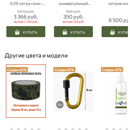
0,59 литра сине-
универсальный
литров оли
зеленый
woodland
5 610
 руб.
584
 руб.
3 366
 руб.
350
 руб.
8 500
 ру
выгода
2 244 руб.
выгода
234 руб.
КУПИТЬ
КУПИТЬ
КУПИ
Другие цвета и модели
Скидка 40%
Скидка 40%
Скидка 40%