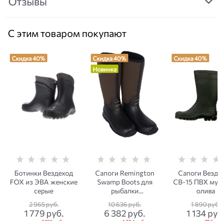
Отзывы
С этим товаром покупают
Скидка 40%
Скидка 40%
Скидка 40%
Новинка
Ботинки Вездеход
Сапоги Remington
Сапоги Везд
FOX из ЭВА женские
Swamp Boots для
СВ-15 ПВХ му
серые
рыбалки
олива
демисезонные
2 965
 руб.
10 636
 руб.
1 890
 руб.
коричневые
1 779
 руб.
6 382
 руб.
1 134
 ру