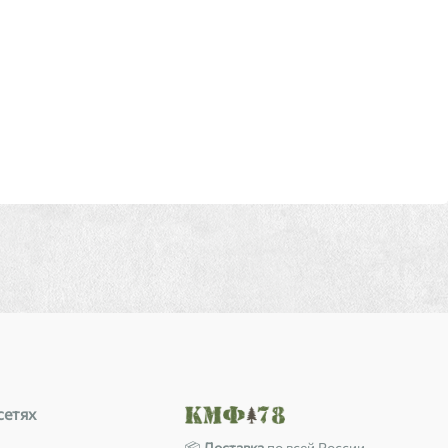
сетях
📦
Доставка
по всей России