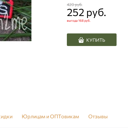
420
 руб.
252
 руб.
выгода
168 руб.
.
КУПИТЬ
скидки
Юрлицам и ОПТовикам
Отзывы