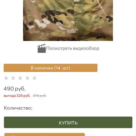
В наличии (
14
шт
)
490
 руб.
выгода
326 руб.
816
 руб.
Количество:
КУПИТЬ