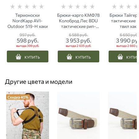
Термоноски
Брюки-карго КМФ78
Брюки Тайгер
NordKapp AVI-
Колоброд Лес BDU
тактические к
Outdoor 519-H хаки
тактические рип-
твил хаки
стоп черные
997
 руб.
6 588
 руб.
6 650
 руб.
598
 руб.
3 953
 руб.
3 990
 ру
выгода
399 руб.
выгода
2 635 руб.
выгода
2 660 р
КУПИТЬ
КУПИТЬ
КУПИ
Другие цвета и модели
Скидка 40%