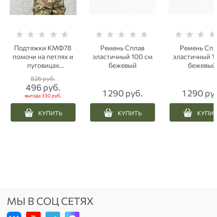
Подтяжки КМФ78
Ремень Сплав
Ремень Спл
помочи на петлях и
эластичный 100 см
эластичный 1
пуговицах
бежевый
бежевый
мультикам
826
 руб.
496
 руб.
1 290
 руб.
1 290
 ру
выгода
330 руб.
КУПИТЬ
КУПИТЬ
КУПИ
МЫ В СОЦ СЕТЯХ