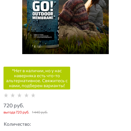
*Нет в наличии, но у нас
наверняка есть что-то
альтернативное. Свяжитесь с
нами, подберем варианты!
720
 руб.
выгода
720 руб.
1 440
 руб.
Количество: