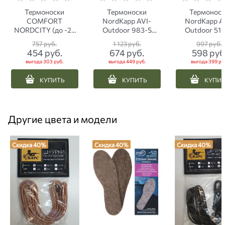
Термоноски
Термоноски
Термонос
COMFORT
NordKapp AVI-
NordKapp A
NORDCITY (до -25
Outdoor 983-S
Outdoor 51
С) черные
черные с красным
серые
757
 руб.
1 123
 руб.
997
 руб.
454
 руб.
674
 руб.
598
 руб
выгода
303 руб.
выгода
449 руб.
выгода
399 ру
КУПИТЬ
КУПИТЬ
КУПИ
Другие цвета и модели
Скидка 40%
Скидка 40%
Скидка 40%